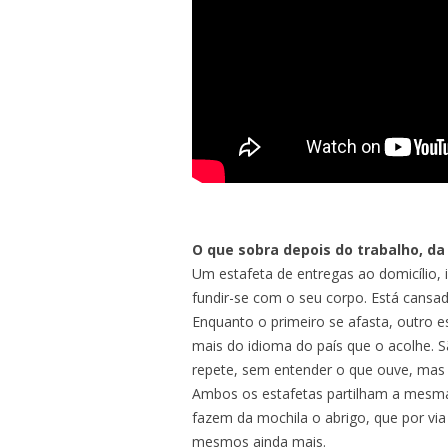
O MUNDO PODE ENCO
MINHA NUDEZ
EMMA
SELF PORTRAIT – E AG
COMO É QUE A GENTE 
AGRAVADOS
NARRATIVAS DA MEMÓ
O que sobra depois do trabalho, da
FINAL FELIZ
Um estafeta de entregas ao domicílio,
AINDA QUE PESE
fundir-se com o seu corpo. Está cansa
Enquanto o primeiro se afasta, outro e
A MINHA EUROPA/MY 
mais do idioma do país que o acolhe. S
repete, sem entender o que ouve, mas 
UMA NOITE DE VERÃO
Ambos os estafetas partilham a mesma 
fazem da mochila o abrigo, que por vi
REVERSO
mesmos ainda mais.