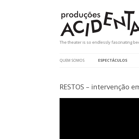
Produções Aci
The theater is so endlessly fascinating beca
QUEM SOMOS
ESPECTÁCULOS
RESTOS – INTERVEN
ESPAÇO PÚBLICO
RESTOS – intervenção em
NATURAL_MENTE
RAIVA
O DIA EM QUE TODAS 
FORAM JOGAR TÉNIS