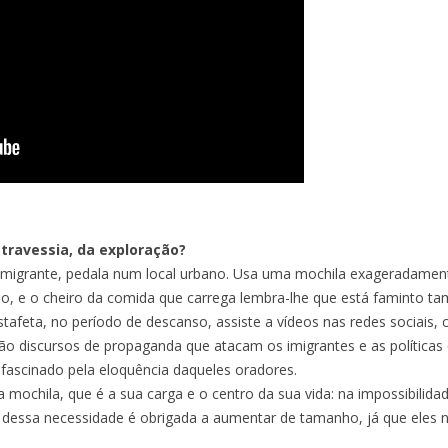
NTRAR A
ORA,
LUTA?
RIA
 travessia, da exploração?
 imigrante, pedala num local urbano. Usa uma mochila exageradament
do, e o cheiro da comida que carrega lembra-lhe que está faminto t
stafeta, no período de descanso, assiste a vídeos nas redes sociais
EUROPE
ão discursos de propaganda que atacam os imigrantes e as políticas
fascinado pela eloquência daqueles oradores.
mochila, que é a sua carga e o centro da sua vida: na impossibilid
a dessa necessidade é obrigada a aumentar de tamanho, já que eles 