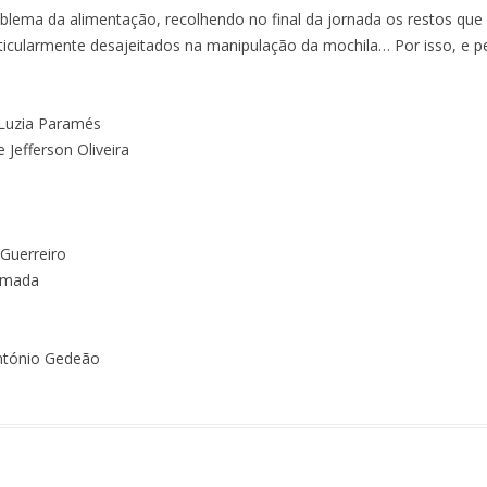
 VOSSAS
ema da alimentação, recolhendo no final da jornada os restos que 
articularmente desajeitados na manipulação da mochila… Por isso, e
ASSIM FALOU BEREMIZ
 Luzia Paramés
BEREMIZ, O CALCULISTA
 Jefferson Oliveira
 NÃO!
 Guerreiro
Almada
 PÉ
ICA,
António Gedeão