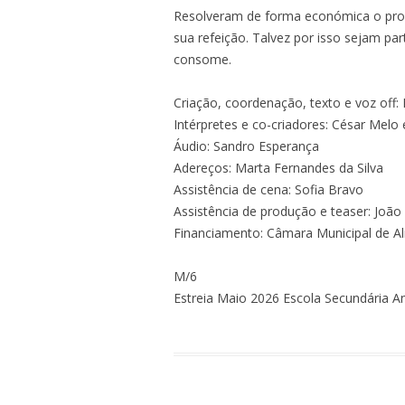
CARNIVAL – COMEI AS
Resolveram de forma económica o probl
CRIANÇAS
sua refeição. Talvez por isso sejam p
consome.
PROJECTO BEREMIZ
Criação, coordenação, texto e voz off:
PREGÕES
Intérpretes e co-criadores: César Melo e
PORQUE SIM! PORQUE
Áudio: Sandro Esperança
Adereços: Marta Fernandes da Silva
O MENINO E O GATO
Assistência de cena: Sofia Bravo
Assistência de produção e teaser: João
A REVOLTA DO AZEITE
Financiamento: Câmara Municipal de 
VAUDEVILLE E VOLTO A
M/6
ÉTICA, ESTÉTICA, MÉTR
Estreia Maio 2026 Escola Secundária 
TÉTRICA