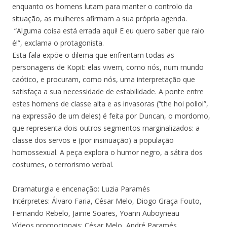
enquanto os homens lutam para manter o controlo da
situação, as mulheres afirmam a sua própria agenda.
“Alguma coisa está errada aqui! E eu quero saber que raio
é!”, exclama o protagonista.
Esta fala expõe o dilema que enfrentam todas as
personagens de Kopit: elas vivem, como nós, num mundo
caótico, e procuram, como nós, uma interpretação que
satisfaça a sua necessidade de estabilidade. A ponte entre
estes homens de classe alta e as invasoras (“the hoi polloi”,
na expressão de um deles) é feita por Duncan, o mordomo,
que representa dois outros segmentos marginalizados: a
classe dos servos e (por insinuação) a população
homossexual. A peça explora o humor negro, a sátira dos
costumes, o terrorismo verbal.
Dramaturgia e encenação: Luzia Paramés
Intérpretes: Álvaro Faria, César Melo, Diogo Graça Fouto,
Fernando Rebelo, Jaime Soares, Yoann Auboyneau
Vídeos promocionais: César Melo, André Paramés