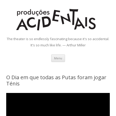
Produções Acidentais
The theater is so endlessly fascinating because it's so accidental.
It's so much like life. — Arthur Miller
Saltar
Menu
para
o
conteúdo
O Dia em que todas as Putas foram jogar
Ténis