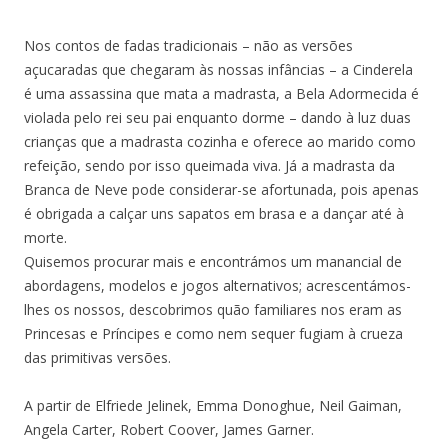
Nos contos de fadas tradicionais – não as versões
açucaradas que chegaram às nossas infâncias – a Cinderela
é uma assassina que mata a madrasta, a Bela Adormecida é
violada pelo rei seu pai enquanto dorme – dando à luz duas
crianças que a madrasta cozinha e oferece ao marido como
refeição, sendo por isso queimada viva. Já a madrasta da
Branca de Neve pode considerar-se afortunada, pois apenas
é obrigada a calçar uns sapatos em brasa e a dançar até à
morte.
Quisemos procurar mais e encontrámos um manancial de
abordagens, modelos e jogos alternativos; acrescentámos-
lhes os nossos, descobrimos quão familiares nos eram as
Princesas e Príncipes e como nem sequer fugiam à crueza
das primitivas versões.
A partir de Elfriede Jelinek, Emma Donoghue, Neil Gaiman,
Angela Carter, Robert Coover, James Garner.