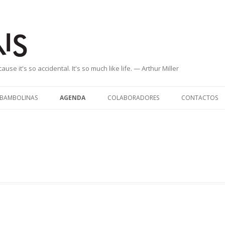
dentais
use it's so accidental. It's so much like life. — Arthur Miller
Saltar
para
BAMBOLINAS
AGENDA
COLABORADORES
CONTACTOS
o
conteúdo
O EM
MOONSTROS!
PIRATAS DO ESPAÇO
AS PUTAS