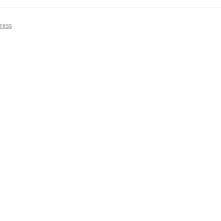
NTRAR A
ress
ORA,
LUTA?
RIA
EUROPE