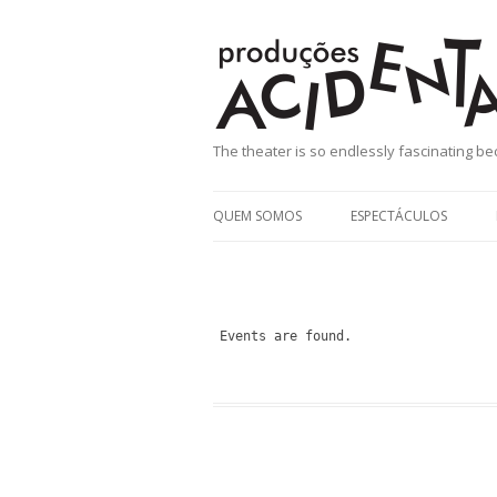
Produções Aci
The theater is so endlessly fascinating beca
QUEM SOMOS
ESPECTÁCULOS
RESTOS – INTERVENÇÃ
ESPAÇO PÚBLICO
NATURAL_MENTE
No Events are found.
RAIVA
O DIA EM QUE TODAS 
FORAM JOGAR TÉNIS