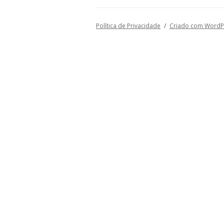
O MUNDO PODE ENCO
MINHA NUDEZ
Política de Privacidade
Criado com WordP
EMMA
SELF PORTRAIT – E AG
COMO É QUE A GENTE 
AGRAVADOS
NARRATIVAS DA MEMÓ
FINAL FELIZ
AINDA QUE PESE
A MINHA EUROPA/MY 
UMA NOITE DE VERÃO
REVERSO